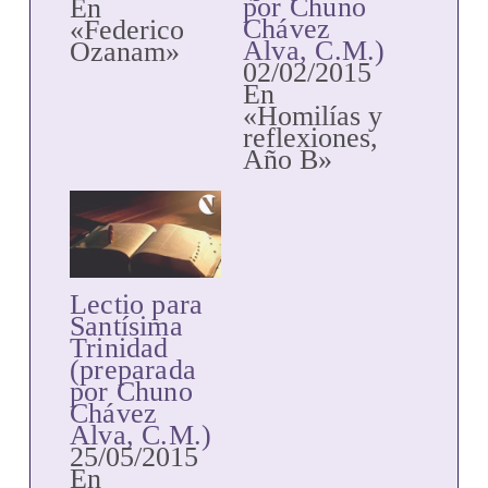
por Chuno
En
Chávez
«Federico
Alva, C.M.)
Ozanam»
02/02/2015
En
«Homilías y
reflexiones,
Año B»
Lectio para
Santísima
Trinidad
(preparada
por Chuno
Chávez
Alva, C.M.)
25/05/2015
En