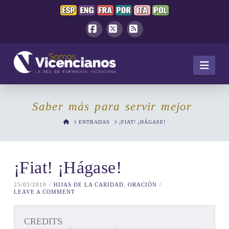
Facebook
X
RSS
Navi
Saber más para servir mejor
HOME
ENTRADAS
¡FIAT! ¡HÁGASE!
¡Fiat! ¡Hágase!
25/03/2010
HIJAS DE LA CARIDAD
,
ORACIÓN
LEAVE A COMMENT
CREDITS