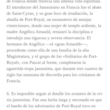
de Francia donde florecía una intensa vida espiritual.
El intro­ductor del Jansenismo en Francia fue el abate
de Saint-Cyran, y su gran foco de irradiación, la
abadía de Port-Royal, un monasterio de monjas
cistercienses, donde una mujer de temple ardiente, la
madre Angélica Arnauld, res­tauró la disciplina e
introdujo una rigurosa y severa obser­vancia. El
hermano de Angélica —el «gran Arnauld»—,
procedente como ella de una familia de la alta
Magistratu­ra, y el grupo de los «Solitarios de Port-
Royal», con Pascal al frente, completaron la
aguerrida tropa jansenista, que durante tres cuartos de
siglo fue manzana de discordia para los cristianos de
Francia.
6. Es imposible seguir al detalle los avatares de la cri­
sis jansenista. Fue una lucha larga y enconada en que
el ban4o de los adversarios de Port-Royal tuvo en