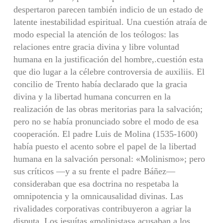
despertaron pare­cen también indicio de un estado de
latente inestabilidad espiritual. Una cuestión atraía de
modo especial la aten­ción de los teólogos: las
relaciones entre gracia divina y li­bre voluntad
humana en la justificación del hombre,.cues­tión esta
que dio lugar a la célebre controversia de auxiliis. El
concilio de Trento había declarado que la gracia
divina y la libertad humana concurren en la
realización de las obras meritorias para la salvación;
pero no se había pro­nunciado sobre el modo de esa
cooperación. El padre Luis de Molina (1535-1600)
había puesto el acento sobre el pa­pel de la libertad
humana en la salvación personal: «Molinismo»; pero
sus críticos —y a su frente el padre Báñez—
consideraban que esa doctrina no respetaba la
omnipoten­cia y la omnicausalidad divinas. Las
rivalidades corporati­vas contribuyeron a agriar la
disputa. Los jesuítas «moli­nistas» acusaban a los