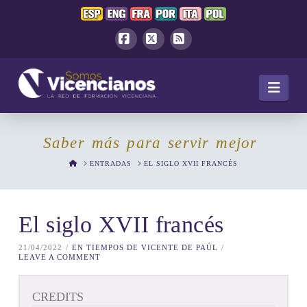
Facebook
X
RSS
Navi
Saber más para servir mejor
HOME
ENTRADAS
EL SIGLO XVII FRANCÉS
El siglo XVII francés
21/04/2022
EN TIEMPOS DE VICENTE DE PAÚL
LEAVE A COMMENT
CREDITS