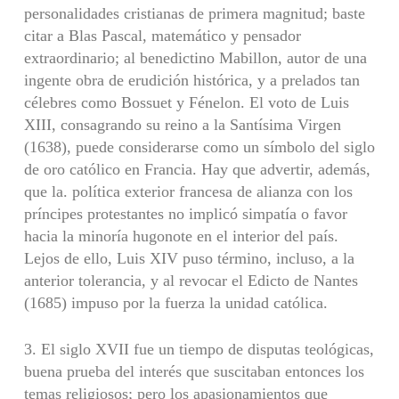
personali­dades cristianas de primera magnitud; baste
citar a Blas Pascal, matemático y pensador
extraordinario; al benedicti­no Mabillon, autor de una
ingente obra de erudición histó­rica, y a prelados tan
célebres como Bossuet y Fénelon. El voto de Luis
XIII, consagrando su reino a la Santísima Vir­gen
(1638), puede considerarse como un símbolo del siglo
de oro católico en Francia. Hay que advertir, además,
que la. política exterior francesa de alianza con los
príncipes protestantes no implicó simpatía o favor
hacia la minoría hugonote en el interior del país.
Lejos de ello, Luis XIV puso término, incluso, a la
anterior tolerancia, y al revocar el Edicto de Nantes
(1685) impuso por la fuerza la unidad católica.
3. El siglo XVII fue un tiempo de disputas teológicas,
buena prueba del interés que suscitaban entonces los
temas religiosos; pero los apasionamientos que