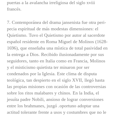
puertas a la avalancha irreligiosa del siglo xviii
francés.
7. Contemporánea del drama jansenista fue otra peri­
pecia espiritual de más modestas dimensiones: el
Quietis­mo. Tuvo el Quietismo por autor al sacerdote
español resi­dente en Roma Miguel de Molinos (1628-
1696), que ense­ñaba una mística de total pasividad en
la entrega a Dios. Recibido ilusionadamente por sus
seguidores, tanto en Ita­lia como en Francia, Molinos
y el misticismo quietista ter minaron por ser
condenados por la Iglesia. Este clima de disputa
teológica, tan despierto en el siglo XVII, llegó hasta
las propias misiones con ocasión de las controversias
sobre los ritos malabares y chinos. En la India, el
jesuíta padre Nobili, ansioso de lograr conversiones
entre los brahmanes, juzgó .oportuno adoptar una
actitud tolerante frente a usos y costumbres que no le