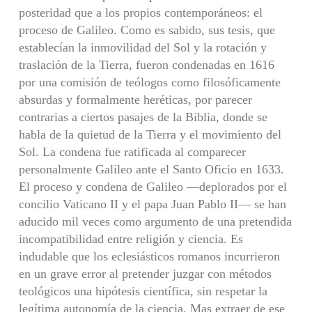
posteri­dad que a los propios contemporáneos: el
proceso de Gali­leo. Como es sabido, sus tesis, que
establecían la inmovili­dad del Sol y la rotación y
traslación de la Tierra, fueron condenadas en 1616
por una comisión de teólogos como fi­losóficamente
absurdas y formalmente heréticas, por pare­cer
contrarias a ciertos pasajes de la Biblia, donde se
habla de la quietud de la Tierra y el movimiento del
Sol. La con­dena fue ratificada al comparecer
personalmente Galileo ante el Santo Oficio en 1633.
El proceso y condena de Ga­lileo —deplorados por el
concilio Vaticano II y el papa Juan Pablo II— se han
aducido mil veces como argumento de una pretendida
incompatibilidad entre religión y cien­cia. Es
indudable que los eclesiásticos romanos incurrieron
en un grave error al pretender juzgar con métodos
teológicos una hipótesis científica, sin respetar la
legítima autono­mía de la ciencia. Mas extraer de ese