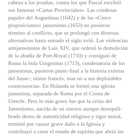
cabeza a los jesuítas, contra los que Pascal escribió
sus famosas «Cartas Provinciales». Las condenas
papales del Augustinus (1642) y de las «Cinco
proposiciones» jansenistas (1653) no pusieron
término al conflicto, que se prolongó con diversas
alternativas hasta entrado el siglo xviii. Las violencias
antijansenistas de Luis XIV, que ordenó la de­molición
de la abadía de Port-Royal (1710) y consiguió de
Roma la bula Unigenitus (1713), condenatoria de los
janse­nistas, pusieron punto final a la historia externa
del Janse-; nismo francés, mas no a sus deplorables
consecuencias. En Holanda se formó una iglesia
jansenista, separada de Roma por el Cisma de
Utrecht. Pero lo más grave fue que la cri­sis del
Jansenismo, nacida de un sincero aunque desequili­
brado deseo de autenticidad religiosa y rigor moral,
termi­nó por causar grave daño a la Iglesia y
contribuyó a crear el estado de espíritu que abrió las