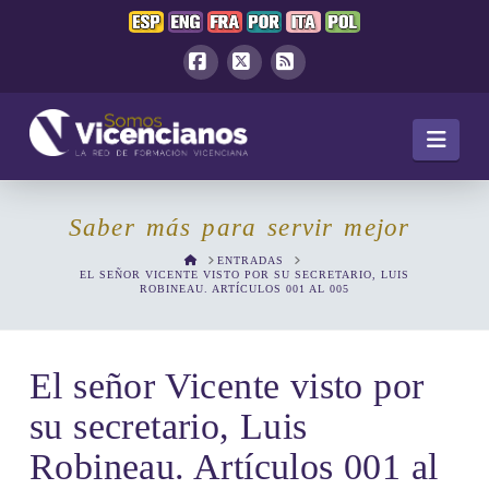
Facebook
X
RSS
Navi
Saber más para servir mejor
HOME
ENTRADAS
EL SEÑOR VICENTE VISTO POR SU SECRETARIO, LUIS
ROBINEAU. ARTÍCULOS 001 AL 005
El señor Vicente visto por
su secretario, Luis
Robineau. Artículos 001 al