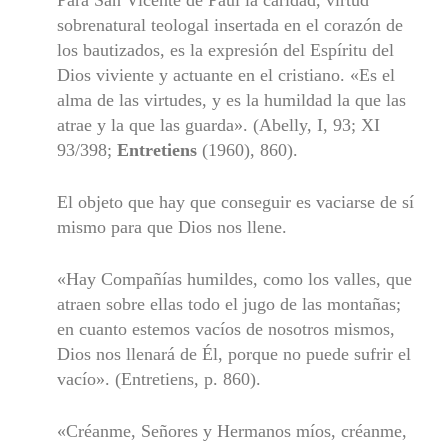
Para San Vicente de Paúl la caridad, virtud
sobrenatural teologal insertada en el corazón de
los bautizados, es la expresión del Espíritu del
Dios viviente y actuante en el cristiano. «Es el
alma de las virtu­des, y es la humildad la que las
atrae y la que las guarda». (Abelly, I, 93; XI
93/398;
Entretiens
(1960), 860).
El objeto que hay que conseguir es vaciarse de sí
mismo para que Dios nos llene.
«Hay Compañías humildes, como los valles, que
atraen sobre ellas todo el jugo de las montañas;
en cuanto estemos vacíos de nosotros mismos,
Dios nos llenará de Él, porque no puede sufrir el
vacío». (Entretiens, p. 860).
«Créanme, Señores y Hermanos míos, créanme,