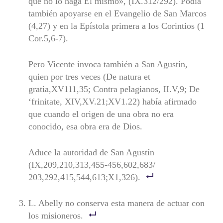
que no lo haga El mismo», (IX.312/292). Podía
también apoyarse en el Evangelio de San Marcos
(4,27) y en la Epístola pri­mera a los Corintios (1
Cor.5,6-7).
Pero Vicente invoca también a San Agustín,
quien por tres veces (De natura et
gratia,XV111,35; Contra pelagianos, II.V,9; De
‘frinitate, XIV,XV.21;XV1.22) había afirmado
que cuando el origen de una obra no era
conocido, esa obra era de Dios.
Aduce la autoridad de San Agustín
(IX,209,210,313,455-456,602,683/
203,292,415,544,613;X1,326).
L. Abelly no conserva esta manera de actuar con
los misioneros.