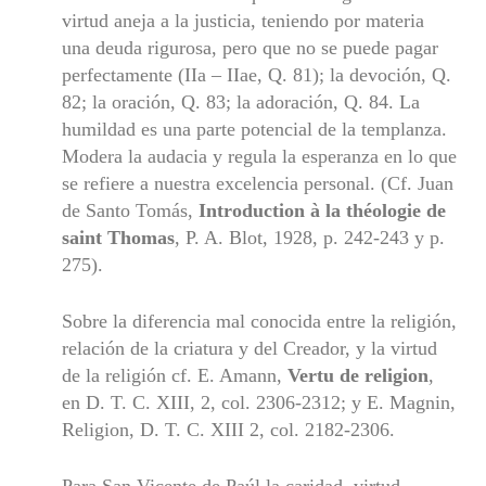
virtud aneja a la justicia, teniendo por materia
una deuda rigurosa, pero que no se pue­de pagar
perfectamente (IIa – IIae, Q. 81); la devoción, Q.
82; la oración, Q. 83; la adoración, Q. 84. La
humildad es una parte poten­cial de la templanza.
Modera la audacia y regula la esperanza en lo que
se refiere a nuestra excelencia personal. (Cf. Juan
de Santo To­más,
Introduction à la théologie de
saint Thomas
, P. A. Blot, 1928, p. 242-243 y p.
275).
Sobre la diferencia mal conocida entre la religión,
relación de la criatura y del Creador, y la virtud
de la religión cf. E. Amann,
Vertu
de religion
,
en D. T. C. XIII, 2, col. 2306-2312; y E. Magnin,
Religion, D. T. C. XIII 2, col. 2182-2306.