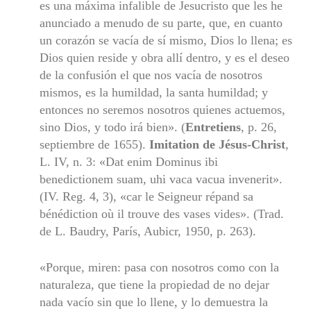
es una máxima infalible de Jesucristo que les he
anunciado a menudo de su parte, que, en cuanto
un corazón se vacía de sí mismo, Dios lo llena; es
Dios quien reside y obra allí dentro, y es el deseo
de la confusión el que nos vacía de nosotros
mismos, es la humildad, la santa humildad; y
enton­ces no seremos nosotros quienes actuemos,
sino Dios, y todo irá bien». (
Entretiens
, p. 26,
septiembre de 1655).
Imitation de Jésus-Christ
,
L. IV, n. 3: «Dat enim Dominus ibi
benedictionem suam, uhi vaca vacua invenerit».
(IV. Reg. 4, 3), «car le Seigneur répand sa
bénédiction où il trouve des vases vides». (Trad.
de L. Baudry, París, Aubicr, 1950, p. 263).
«Porque, miren: pasa con nosotros como con la
naturaleza, que tiene la propiedad de no dejar
nada vacío sin que lo llene, y lo de­muestra la