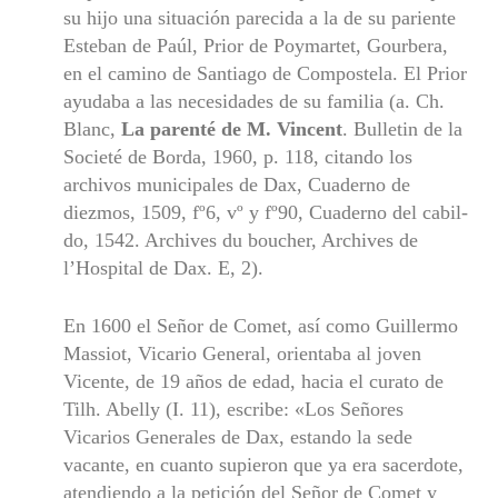
su hijo una situación parecida a la de su pa­riente
Esteban de Paúl, Prior de Poymartet, Gourbera,
en el camino de Santiago de Compostela. El Prior
ayudaba a las necesidades de su familia (a. Ch.
Blanc,
La parenté de M. Vincent
. Bulletin de la
Societé de Borda, 1960, p. 118, citando los
archivos municipales de Dax, Cuaderno de
diezmos, 1509, fº6, vº y fº90, Cuaderno del cabil­
do, 1542. Archives du boucher, Archives de
l’Hospital de Dax. E, 2).
En 1600 el Señor de Comet, así como Guillermo
Massiot, Vicario General, orientaba al joven
Vicente, de 19 años de edad, hacia el curato de
Tilh. Abelly (I. 11), escribe: «Los Señores
Vicarios Genera­les de Dax, estando la sede
vacante, en cuanto supieron que ya era sacerdote,
atendiendo a la petición del Señor de Comet y